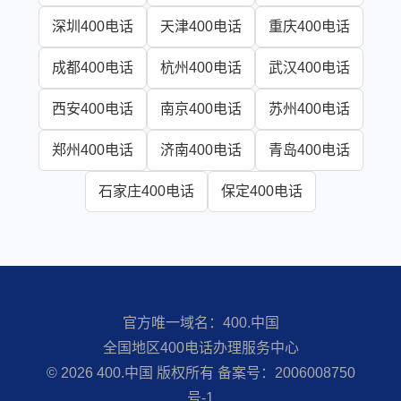
深圳400电话
天津400电话
重庆400电话
成都400电话
杭州400电话
武汉400电话
西安400电话
南京400电话
苏州400电话
郑州400电话
济南400电话
青岛400电话
石家庄400电话
保定400电话
官方唯一域名：400.中国
全国地区400电话办理服务中心
© 2026 400.中国 版权所有 备案号：2006008750
号-1