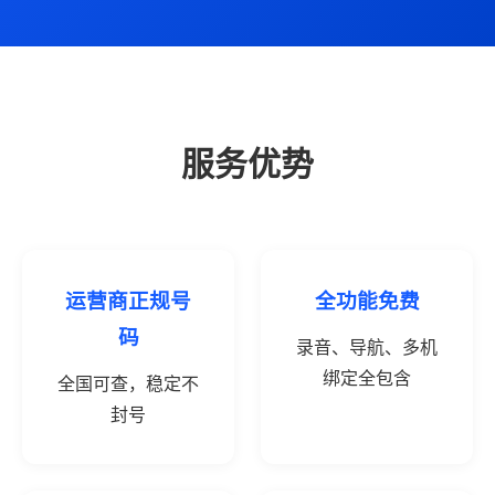
服务优势
运营商正规号
全功能免费
码
录音、导航、多机
绑定全包含
全国可查，稳定不
封号