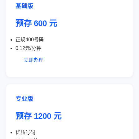
基础版
预存 600 元
正规400号码
0.12元/分钟
立即办理
专业版
预存 1200 元
优质号码