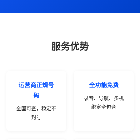
服务优势
运营商正规号
全功能免费
码
录音、导航、多机
绑定全包含
全国可查，稳定不
封号