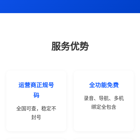
服务优势
运营商正规号
全功能免费
码
录音、导航、多机
绑定全包含
全国可查，稳定不
封号