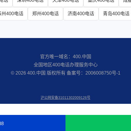
0电话
深圳400电话
天津400电话
重庆400电话
成都
苏州400电话
郑州400电话
济南400电话
青岛400电话
官方唯一域名：400.中国
全国地区400电话办理服务中心
© 2026 400.中国 版权所有 备案号：2006008750号-1
沪公网安备31011302009126号
88