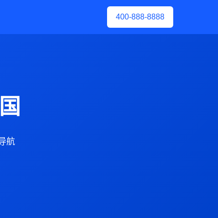
400-888-8888
中国
音导航