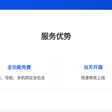
服务优势
全功能免费
当天开通
音、导航、多机绑定全包含
快速审核上线