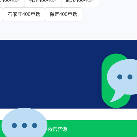
400电话
杭州400电话
武汉400电话
石家庄400电话
保定400电话
微信咨询