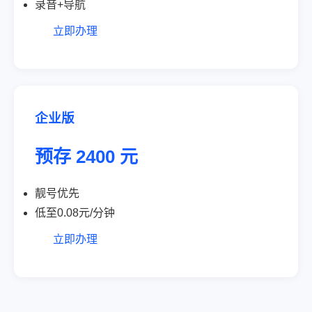
录音+导航
立即办理
企业版
预存 2400 元
靓号优先
低至0.08元/分钟
立即办理