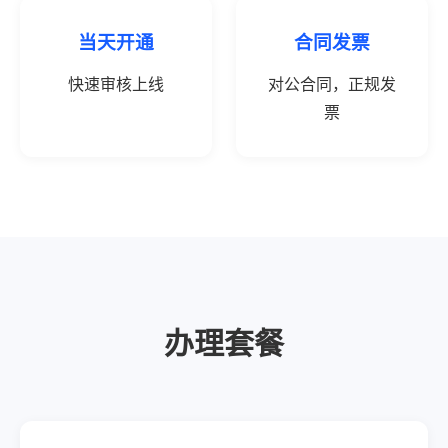
当天开通
合同发票
快速审核上线
对公合同，正规发
票
办理套餐