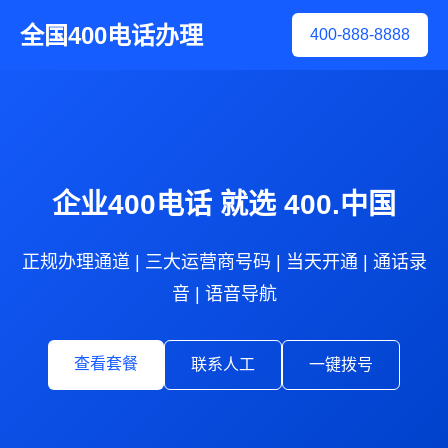
全国400电话办理
400-888-8888
企业400电话 就选 400.中国
正规办理通道 | 三大运营商号码 | 当天开通 | 通话录
音 | 语音导航
查看套餐
联系人工
一键拨号