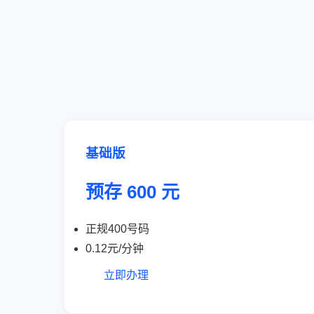
基础版
预存 600 元
正规400号码
0.12元/分钟
立即办理