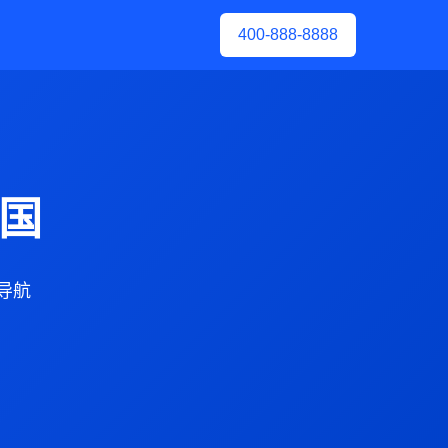
400-888-8888
中国
音导航