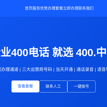
首页
服务优势
办理套餐
立即办理
联系我们
业400电话 就选 400.
办理通道 | 三大运营商号码 | 当天开通 | 通话录音 | 语
查看套餐
联系人工
一键拨号