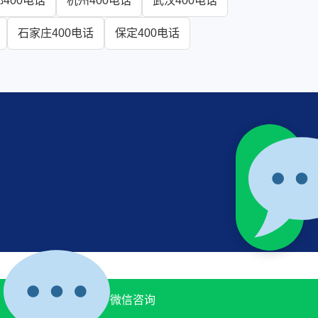
400电话
杭州400电话
武汉400电话
石家庄400电话
保定400电话
微信咨询