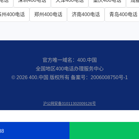
0电话
深圳400电话
天津400电话
重庆400电话
成都
苏州400电话
郑州400电话
济南400电话
青岛400电话
官方唯一域名：400.中国
全国地区400电话办理服务中心
© 2026 400.中国 版权所有 备案号：2006008750号-1
沪公网安备31011302009126号
88