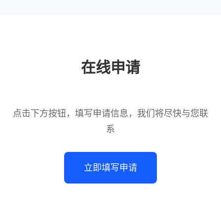
在线申请
点击下方按钮，填写申请信息，我们将尽快与您联
系
立即填写申请