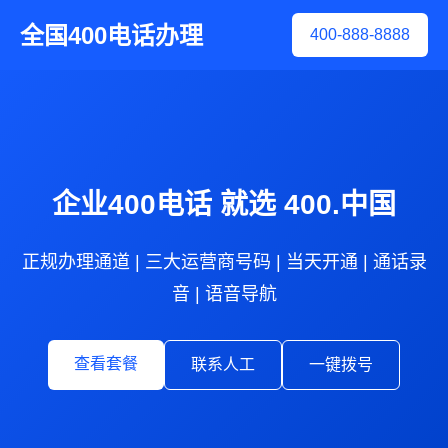
全国400电话办理
400-888-8888
企业400电话 就选 400.中国
正规办理通道 | 三大运营商号码 | 当天开通 | 通话录
音 | 语音导航
查看套餐
联系人工
一键拨号