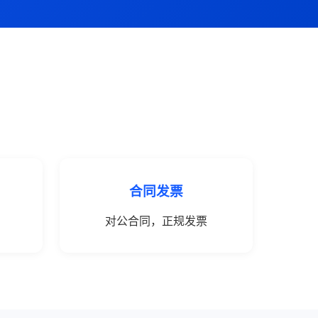
合同发票
对公合同，正规发票