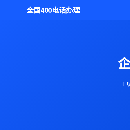
全国400电话办理
企
正规