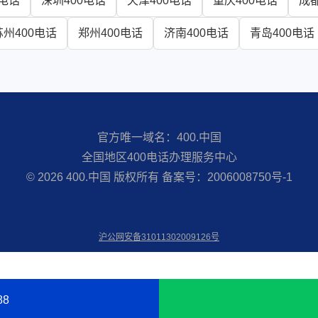
0电话
深圳400电话
天津400电话
重庆400电话
成都
苏州400电话
郑州400电话
济南400电话
青岛400电话
官方唯一域名：400.中国
全国地区400电话办理服务中心
© 2026 400.中国 版权所有 备案号：2006008750号-1
沪公网安备31011302009126号
88