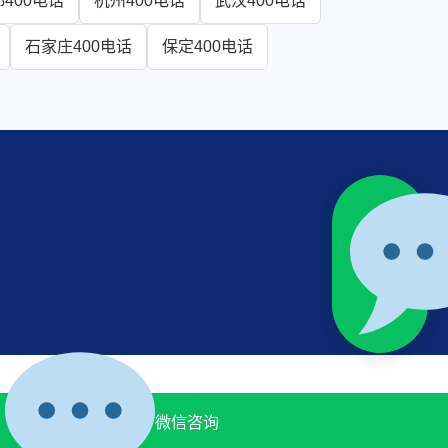
400电话
杭州400电话
武汉400电话
石家庄400电话
保定400电话
微信咨询