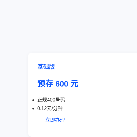
基础版
预存 600 元
正规400号码
0.12元/分钟
立即办理