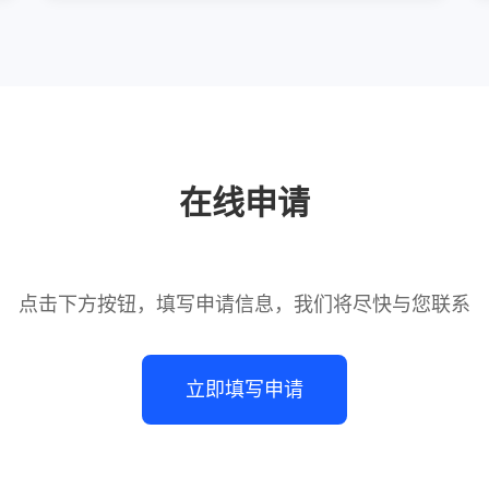
在线申请
点击下方按钮，填写申请信息，我们将尽快与您联系
立即填写申请