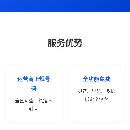
服务优势
运营商正规号
全功能免费
码
录音、导航、多机
绑定全包含
全国可查，稳定不
封号