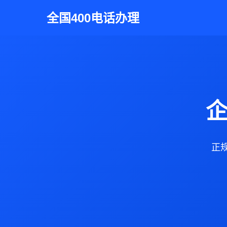
全国400电话办理
企
正规