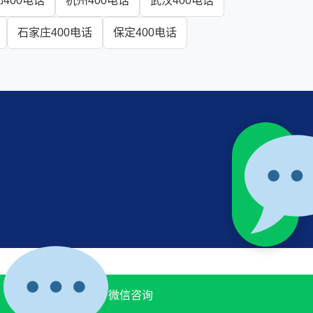
400电话
杭州400电话
武汉400电话
石家庄400电话
保定400电话
微信咨询