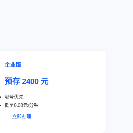
企业版
预存 2400 元
靓号优先
低至0.08元/分钟
立即办理