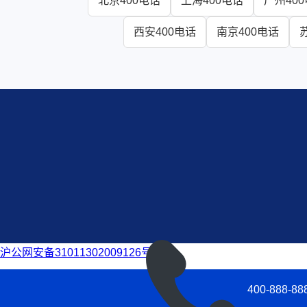
北京400电话
上海400电话
广州40
西安400电话
南京400电话
沪公网安备31011302009126号
400-888-88