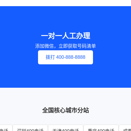
一对一人工办理
添加微信，立即获取号码清单
拨打 400-888-8888
全国核心城市分站