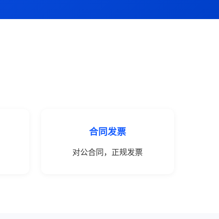
合同发票
对公合同，正规发票