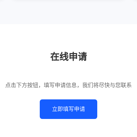
在线申请
点击下方按钮，填写申请信息，我们将尽快与您联系
立即填写申请