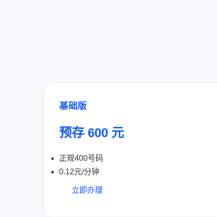
基础版
预存 600 元
正规400号码
0.12元/分钟
立即办理