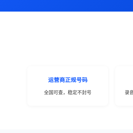
运营商正规号码
全国可查，稳定不封号
录