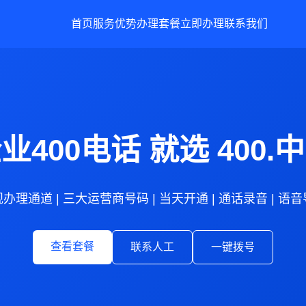
首页
服务优势
办理套餐
立即办理
联系我们
业400电话 就选 400.
办理通道 | 三大运营商号码 | 当天开通 | 通话录音 | 语
查看套餐
联系人工
一键拨号