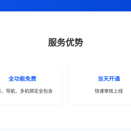
服务优势
全功能免费
当天开通
音、导航、多机绑定全包含
快速审核上线