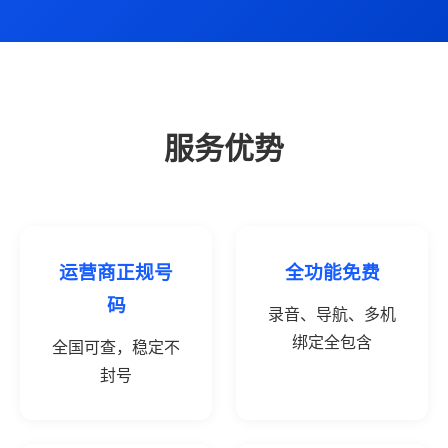
服务优势
运营商正规号
全功能免费
码
录音、导航、多机
绑定全包含
全国可查，稳定不
封号