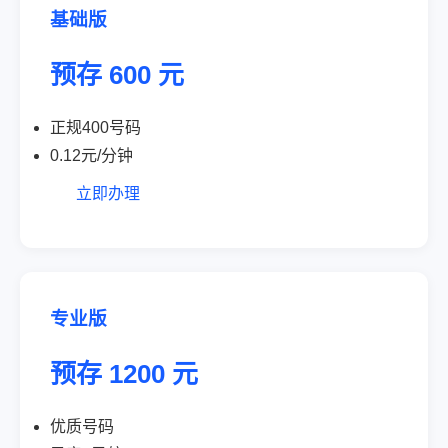
基础版
预存 600 元
正规400号码
0.12元/分钟
立即办理
专业版
预存 1200 元
优质号码