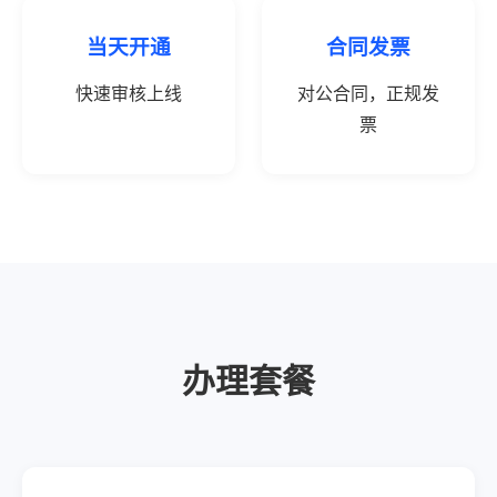
当天开通
合同发票
快速审核上线
对公合同，正规发
票
办理套餐