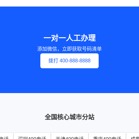
一对一人工办理
添加微信，立即获取号码清单
拨打 400-888-8888
全国核心城市分站