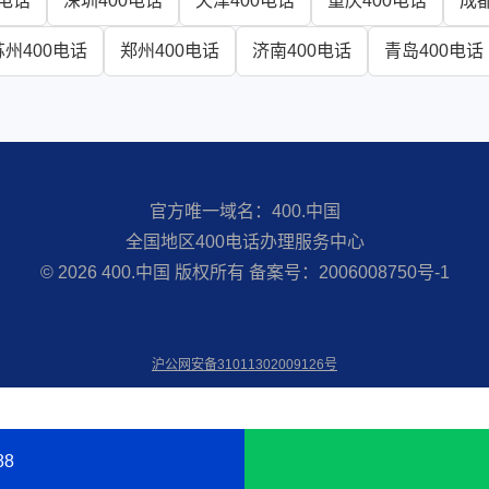
0电话
深圳400电话
天津400电话
重庆400电话
成都
苏州400电话
郑州400电话
济南400电话
青岛400电话
官方唯一域名：400.中国
全国地区400电话办理服务中心
© 2026 400.中国 版权所有 备案号：2006008750号-1
沪公网安备31011302009126号
88