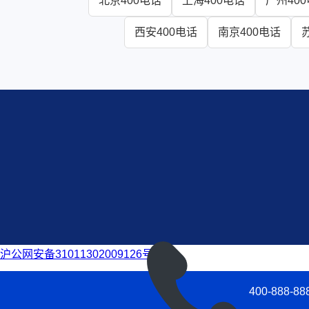
北京400电话
上海400电话
广州40
西安400电话
南京400电话
沪公网安备31011302009126号
400-888-88