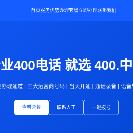
首页
服务优势
办理套餐
立即办理
联系我们
业400电话 就选 400.
办理通道 | 三大运营商号码 | 当天开通 | 通话录音 | 语
查看套餐
联系人工
一键拨号