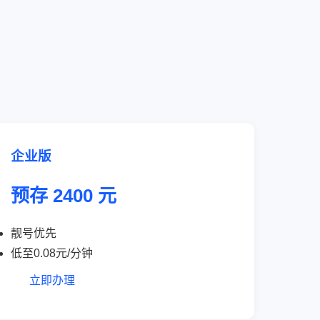
企业版
预存 2400 元
靓号优先
低至0.08元/分钟
立即办理