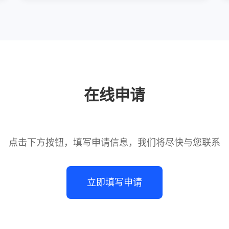
在线申请
点击下方按钮，填写申请信息，我们将尽快与您联系
立即填写申请