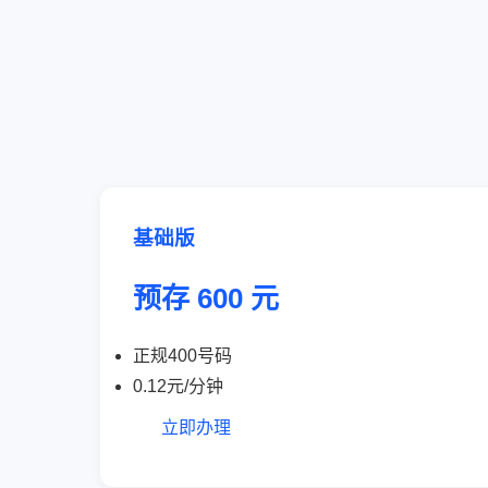
基础版
预存 600 元
正规400号码
0.12元/分钟
立即办理