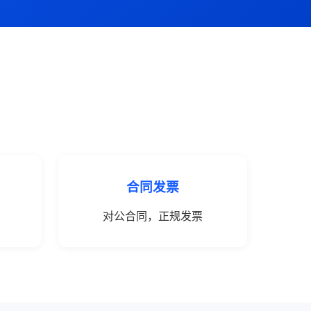
合同发票
对公合同，正规发票