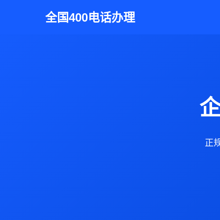
全国400电话办理
企
正规