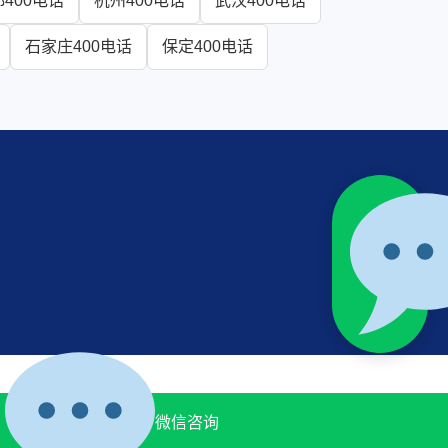
400电话
杭州400电话
武汉400电话
石家庄400电话
保定400电话
微信咨询