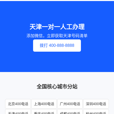
天津一对一人工办理
添加微信，立即获取天津号码清单
拨打 400-888-8888
全国核心城市分站
北京400电话
上海400电话
广州400电话
深圳400电话
天津400电话
重庆400电话
成都400电话
杭州400电话