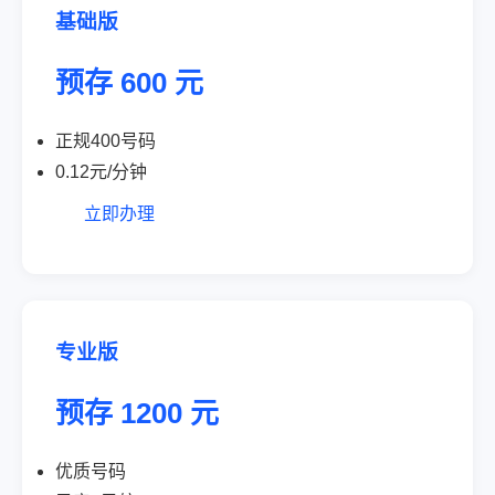
基础版
预存 600 元
正规400号码
0.12元/分钟
立即办理
专业版
预存 1200 元
优质号码