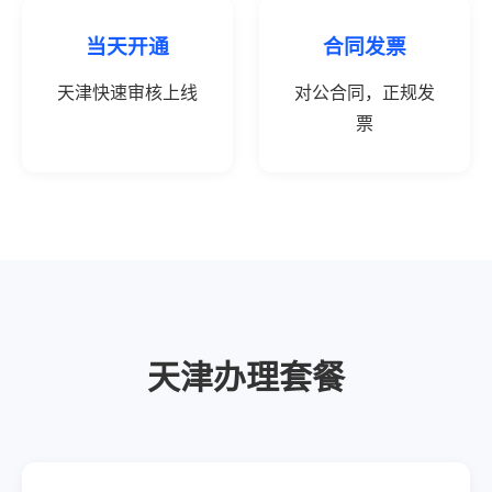
当天开通
合同发票
天津快速审核上线
对公合同，正规发
票
天津办理套餐